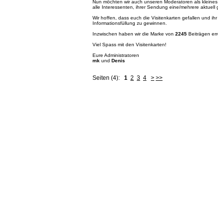
Nun möchten wir auch unseren Moderatoren als kleines 
alle Interessenten, ihrer Sendung eine/mehrere aktuell 
Wir hoffen, dass euch die Visitenkarten gefallen und i
Informationsfüllung zu gewinnen.
Inzwischen haben wir die Marke von
2245
Beiträgen err
Viel Spass mit den Visitenkarten!
Eure Administratoren
mk
und
Denis
Seiten (4):
1
2
3
4
>
>>