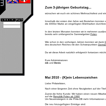
Zum 3-jährigen Geburtstag...
wünschen wir euch ein schönes Weihnachtsfest und ein
Innerhalb der ersten drei Jahre seit Bestehen konnten 
die 4000er Marke an eingefügten Briefmarken durchbr
In den letzten Monaten konnten wir in mehreren ausländ
bereits sehr umfangreiche Sammelgebiet
Polen
.
Wie schon in den vorherigen Jahren konnten wir dank
G
des deutschen Reiches mit den Schwerpunkten
German
Da wir diese Arbeit natürlich erfolgreich fortsetzen möch
Eure Administratoren
mk
und
Denis
Mai 2010 - (K)ein Lebenszeichen
Liebe Philatelisten,
Nach einer längeren Zeit ohne Neuigkeiten auf der Titels
Zuerst die frohe Kunde: Wir haben einen neuen Mitarb
auf die
Republik Polen ab 1990
Um Neueinsteigern in die Phila-DB mehr Informationen z
Die neu hinzugefügten Einträge sind: