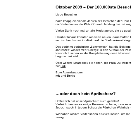
Oktober 2009 – Der 100.000ste Besuche
Liebe Besucher,
nach knapp eineinhalb Jahren seit Bestehen der Phila
die Visitenkarten die Phila-DB auch Anklang bei bisherig
Vielen Dank noch mal an alle Moderatoren, die es ges
Darüber hinaus konnten wir einen neuen, dauerhaften
rechts oben kommt ihr direkt auf die Briefmarken-Kateg
Das berühmt-berüchtigte „Sommerloch“ hat die Beitrags-
Jahreszeit“ wieder mehr Energie in den Aufbau der Phil
Persönlich sehen wir die Komplettierung des Gebietes 
begutachtet wird.
Über weitere Mitarbeiter, die helfen, die Phila-DB weite
zur
FAQ
.
Eure Administratoren
mk
und
Denis
…oder doch kein Aprilscherz?
Hoffentlich hat unser Aprilscherz euch gefallen!
Vielleicht fanden es einige Personen schade, dass es n
Jedoch steckt in jedem Scherz ein Fünkchen Wahrheit –
Wir haben wirklich Visitenkarten drucken lassen, um di
zusagt.