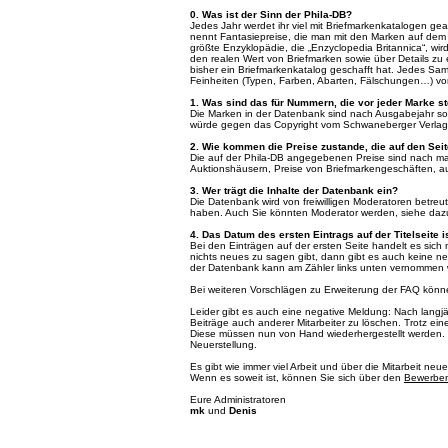
0. Was ist der Sinn der Phila-DB?
Jedes Jahr werdet ihr viel mit Briefmarkenkatalogen gea
nennt Fantasiepreise, die man mit den Marken auf dem Ma
größte Enzyklopädie, die „Enzyclopedia Britannica“, w
den realen Wert von Briefmarken sowie über Details zu 
bisher ein Briefmarkenkatalog geschafft hat. Jedes Samm
Feinheiten (Typen, Farben, Abarten, Fälschungen…) vo
1. Was sind das für Nummern, die vor jeder Marke 
Die Marken in der Datenbank sind nach Ausgabejahr sor
würde gegen das Copyright vom Schwaneberger Verlag ve
2. Wie kommen die Preise zustande, die auf den Sei
Die auf der Phila-DB angegebenen Preise sind nach mark
Auktionshäusern, Preise von Briefmarkengeschäften, au
3. Wer trägt die Inhalte der Datenbank ein?
Die Datenbank wird von freiwilligen Moderatoren betreu
haben. Auch Sie könnten Moderator werden, siehe daz
4. Das Datum des ersten Eintrags auf der Titelseite 
Bei den Einträgen auf der ersten Seite handelt es si
nichts neues zu sagen gibt, dann gibt es auch keine
der Datenbank kann am Zähler links unten vernommen
Bei weiteren Vorschlägen zu Erweiterung der FAQ könn
Leider gibt es auch eine negative Meldung: Nach langjä
Beiträge auch anderer Mitarbeiter zu löschen. Trotz ein
Diese müssen nun von Hand wiederhergestellt werden. Di
Neuerstellung.
Es gibt wie immer viel Arbeit und über die Mitarbeit ne
Wenn es soweit ist, können Sie sich über den
Bewerbe
Eure Administratoren
mk
und
Denis