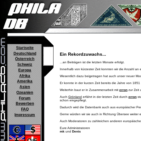
Startseite
Deutschland
Ein Rekordzuwachs...
Österreich
...an Beiträgen ist die letzten Monate erfolgt.
Schweiz
Innerhalb von kürzester Zeit konnten wir die Anzahl an 
Europa
Afrika
Wesentlich dazu beigetragen hat auch unser neuer Mo
Amerika
Er konnte in der kurzen Zeit bereits die Jahre von 1851
Asien
Weiterhin baut er in Zusammenarbeit mit
erron
zur Zeit
Ozeanien
Auch
Grönland
erfährt in der letzten Zeit durch
erron
st
Forum
schon eingepflegt.
Bewerben
Dadurch wird die Datenbank auch aus europäischer Per
FAQ
Gerne würden wir sie auch in Richtung Übersee weiter er
Impressum
Auch Moderatoren zu zahlreichen anderen europäische
Eure Administratoren
mk
und
Denis