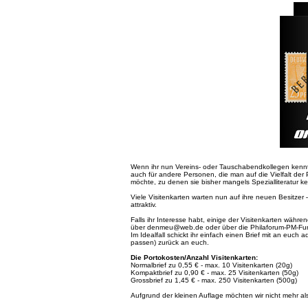
Wenn ihr nun Vereins- oder Tauschabendkollegen kennt, d
auch für andere Personen, die man auf die Vielfalt d
möchte, zu denen sie bisher mangels Spezialliteratur k
Viele Visitenkarten warten nun auf ihre neuen Besitzer
attraktiv.
Falls ihr Interesse habt, einige der Visitenkarten wä
über denmeu@web.de oder über die Philaforum-PM-Fun
Im Idealfall schickt ihr einfach einen Brief mit an euch a
passen) zurück an euch.
Die Portokosten/Anzahl Visitenkarten:
Normalbrief zu 0,55 € - max. 10 Visitenkarten (20g)
Kompaktbrief zu 0,90 € - max. 25 Visitenkarten (50g)
Grossbrief zu 1,45 € - max. 250 Visitenkarten (500g)
Aufgrund der kleinen Auflage möchten wir nicht mehr al