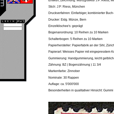
Entwurf, Zeichnung: Münzgraveur J.P. Riess, M
Stich: J:P: Riess, München
Druckverfahren: Einfarbiger, kombinierter Buc
Drucker: Eidg. Münze, Bern
Einzelklischee's: geprägt
Bogenanordnung: 10 Reihen zu 10 Marken
Schalterbogen: 5 Reihen zu 10 Marken
Papierhersteller: Papierfabrik an der Sihl, Züric
Papierart: Weisses Papier mit eingepresstem Ko
Gummierung: Handgummierung, leicht gelblich
Zähnung: BZ ( Bogenzähnung ) 11 3/4
Markenfarbe: Zinnober
Nominale: 30 Rappen
Auflage: ca. 5'000'000
Besonderheiten in qualitativer Hinsicht: Gummi 