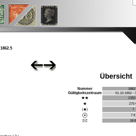
1862.5
Übersicht
Nummer
1862
Gültigkeitszeitraum
01.10.1862 - 
1350
275 
?
7 €
18 