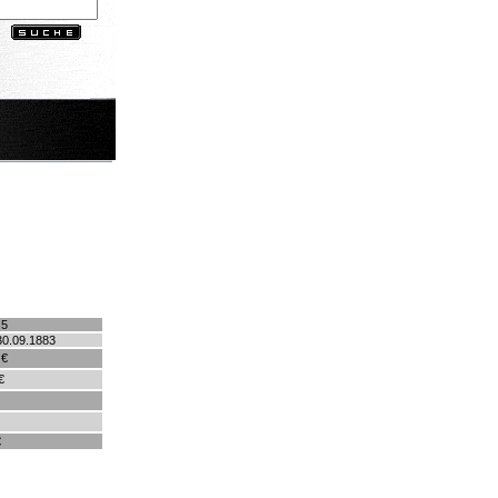
.5
30.09.1883
 €
€
€