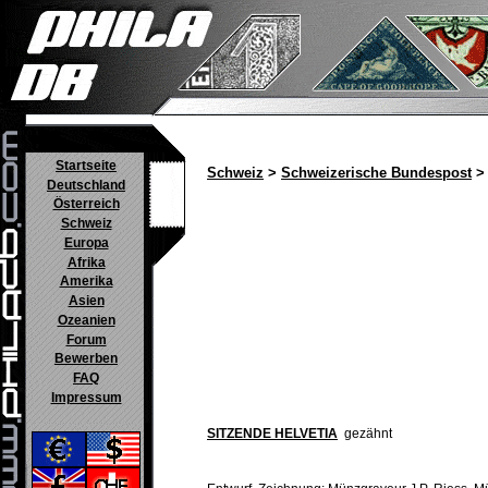
Startseite
Schweiz
>
Schweizerische Bundespost
> 
Deutschland
Österreich
Schweiz
Europa
Afrika
Amerika
Asien
Ozeanien
Forum
Bewerben
FAQ
Impressum
SITZENDE HELVETIA
gezähnt