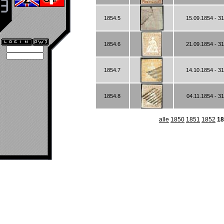
1854.5
15.09.1854 - 3
1854.6
21.09.1854 - 3
1854.7
14.10.1854 - 3
1854.8
04.11.1854 - 3
alle
1850
1851
1852
18