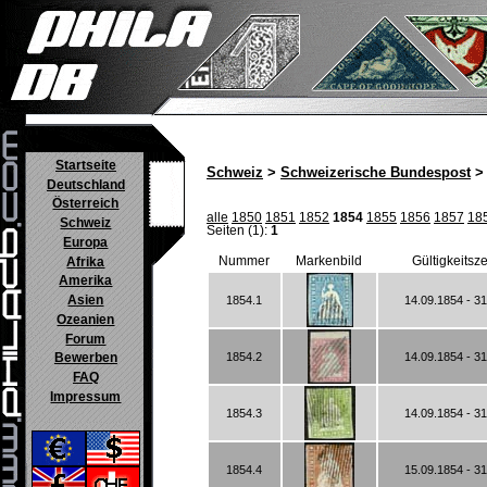
Startseite
Schweiz
>
Schweizerische Bundespost
> 
Deutschland
Österreich
alle
1850
1851
1852
1854
1855
1856
1857
18
Schweiz
Seiten (1):
1
Europa
Nummer
Markenbild
Gültigkeitsz
Afrika
Amerika
Asien
1854.1
14.09.1854 - 3
Ozeanien
Forum
1854.2
14.09.1854 - 3
Bewerben
FAQ
Impressum
1854.3
14.09.1854 - 3
1854.4
15.09.1854 - 3