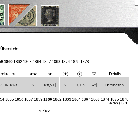
Übersicht
59
1860
1862
1863
1864
1867
1868
1874
1875
1878
szeitraum
Details
 31.07.1863
?
188,50 $
?
19,50 $
52 $
Detailansicht
54
1855
1856
1857
1859
1860
1862
1863
1864
1867
1868
1874
1875
1878
Seiten (1):
1
Zurück