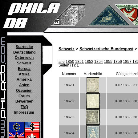
Startseite
Schweiz
>
Schweizerische Bundespost
> 
Deutschland
Österreich
alle
1850
1851
1852
1854
1855
1856
1857
18
Schweiz
Seiten (1):
1
Europa
Nummer
Markenbild
Gültigkeitsze
Afrika
Amerika
Asien
1862.1
01.07.1862 - 31
Ozeanien
Forum
1862.2
01.10.1862 - 30
Bewerben
FAQ
Impressum
1862.3
01.10.1862 - 30
1862.4
01.10.1862 - 30