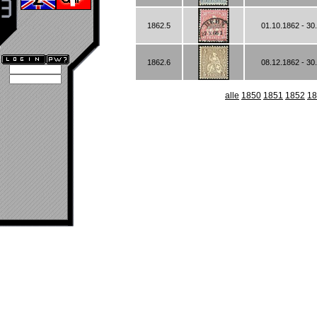
1862.5
01.10.1862 - 30
1862.6
08.12.1862 - 30
alle
1850
1851
1852
18