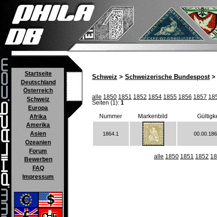
Startseite
Schweiz
>
Schweizerische Bundespost
> 
Deutschland
Österreich
alle
1850
1851
1852
1854
1855
1856
1857
18
Schweiz
Seiten (1):
1
Europa
Nummer
Markenbild
Gültigk
Afrika
Amerika
Asien
1864.1
00.00.186
Ozeanien
Forum
alle
1850
1851
1852
18
Bewerben
FAQ
Impressum