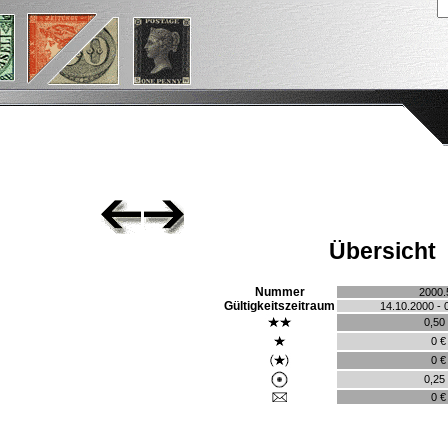
Übersicht
Nummer
2000.
Gültigkeitszeitraum
14.10.2000 - 
0,50
0 €
0 €
0,25
0 €