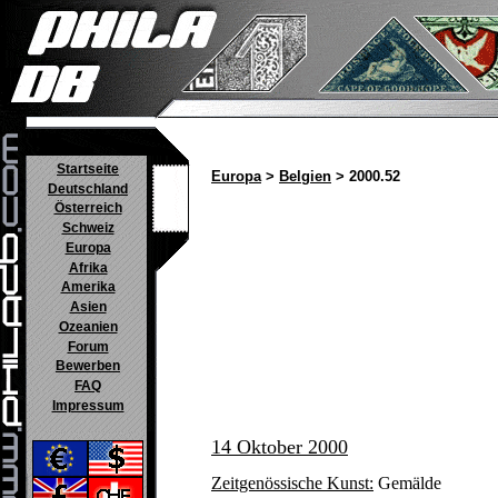
Startseite
Europa
>
Belgien
> 2000.52
Deutschland
Österreich
Schweiz
Europa
Afrika
Amerika
Asien
Ozeanien
Forum
Bewerben
FAQ
Impressum
14 Oktober 2000
Zeitgenössische Kunst:
Gemälde