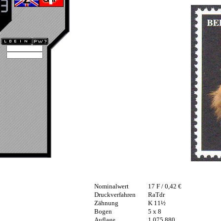
Nominalwert
17 F / 0,42 €
Druckverfahren
RaTdr
Zähnung
K 11½
Bogen
5 x 8
Auflage
1.075.880