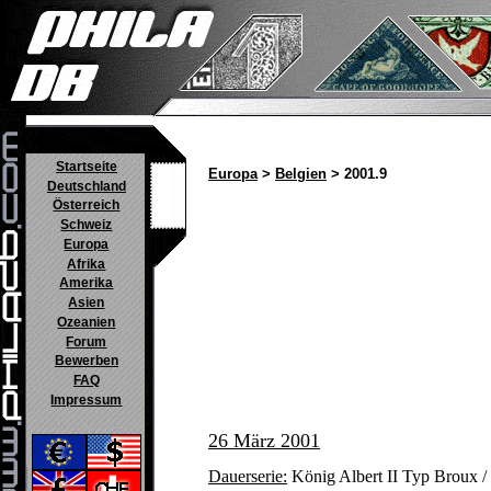
Startseite
Europa
>
Belgien
> 2001.9
Deutschland
Österreich
Schweiz
Europa
Afrika
Amerika
Asien
Ozeanien
Forum
Bewerben
FAQ
Impressum
26 März 2001
Dauerserie:
König Albert II Typ Broux