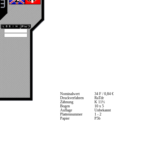
Nominalwert
34 F / 0,84 €
Druckverfahren
RaTdr
Zähnung
K 11½
Bogen
10 x 5
Auflage
Unbekannt
Plattennummer
1 - 2
Papier
P5b