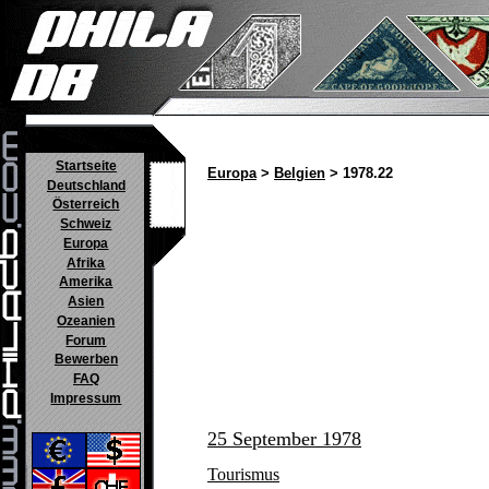
Startseite
Europa
>
Belgien
> 1978.22
Deutschland
Österreich
Schweiz
Europa
Afrika
Amerika
Asien
Ozeanien
Forum
Bewerben
FAQ
Impressum
25 September 1978
Tourismus