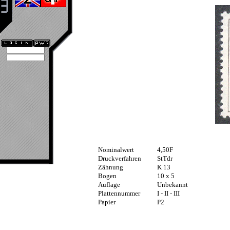
Nominalwert
4,50F
Druckverfahren
StTdr
Zähnung
K 13
Bogen
10 x 5
Auflage
Unbekannt
Plattennummer
I - II - III
Papier
P2