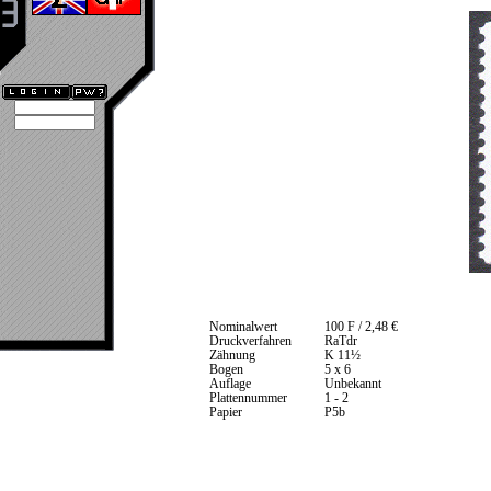
Nominalwert
100 F / 2,48 €
Druckverfahren
RaTdr
Zähnung
K 11½
Bogen
5 x 6
Auflage
Unbekannt
Plattennummer
1 - 2
Papier
P5b