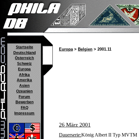
Startseite
Europa
>
Belgien
> 2001.11
Deutschland
Österreich
Schweiz
Europa
Afrika
Amerika
Asien
Ozeanien
Forum
Bewerben
FAQ
Impressum
26 März 2001
Dauerserie:
König Albert II Typ MVTM