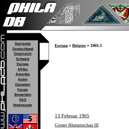
Startseite
Europa
>
Belgien
> 1965.3
Deutschland
Österreich
Schweiz
Europa
Afrika
Amerika
Asien
Ozeanien
Forum
Bewerben
FAQ
Impressum
13 Februar 1965
Genter Blumenschau III