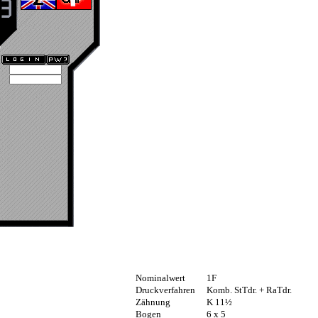
Nominalwert
1F
Druckverfahren
Komb. StTdr. + RaTdr.
Zähnung
K 11½
Bogen
6 x 5