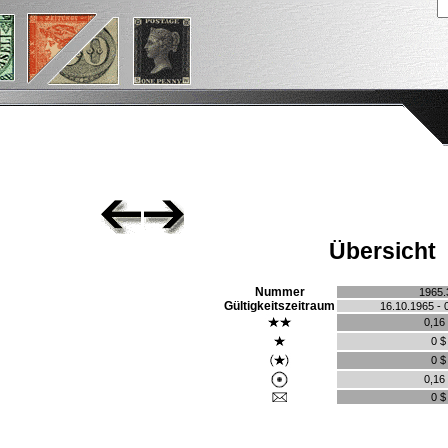
Übersicht
Nummer
1965.
Gültigkeitszeitraum
16.10.1965 - 
0,16
0 $
0 $
0,16
0 $