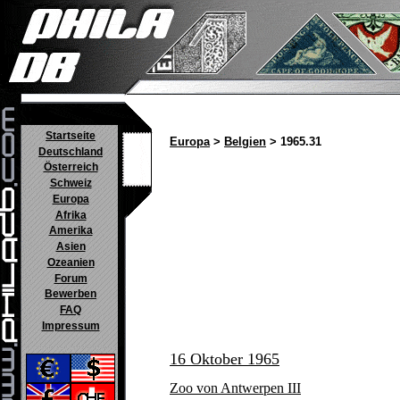
Startseite
Europa
>
Belgien
> 1965.31
Deutschland
Österreich
Schweiz
Europa
Afrika
Amerika
Asien
Ozeanien
Forum
Bewerben
FAQ
Impressum
16 Oktober 1965
Zoo von Antwerpen III