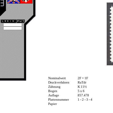
Nominalwert
2F + 1F
Druckverfahren
RaTdr
Zähnung
K 11½
Bogen
5 x 6
Auflage
857.478
Plattennummer
1 - 2 - 3 - 4
Papier