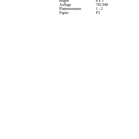
Bogen
6 x 5
Auflage
782.940
Plattennummer
1 - 2
Papier
P3