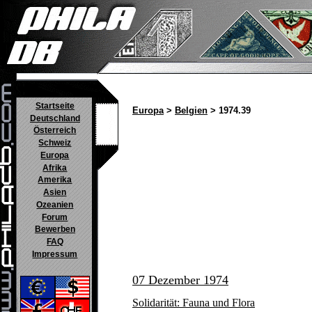
Startseite
Europa
>
Belgien
> 1974.39
Deutschland
Österreich
Schweiz
Europa
Afrika
Amerika
Asien
Ozeanien
Forum
Bewerben
FAQ
Impressum
07 Dezember 1974
Solidarität: Fauna und Flora