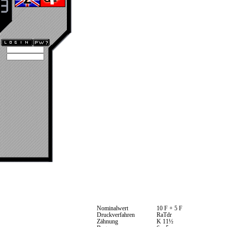
Nominalwert
10 F + 5 F
Druckverfahren
RaTdr
Zähnung
K 11½