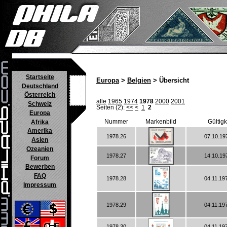
Startseite
Europa
>
Belgien
> Übersicht
Deutschland
Österreich
alle
1965
1974
1978
2000
2001
Schweiz
Seiten (2):
<<
<
1
2
Europa
Nummer
Markenbild
Gültig
Afrika
Amerika
1978.26
07.10.19
Asien
Ozeanien
1978.27
14.10.19
Forum
Bewerben
FAQ
1978.28
04.11.19
Impressum
1978.29
04.11.19
1978.30
04.11.19