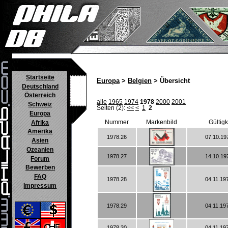
Startseite
Europa
>
Belgien
> Übersicht
Deutschland
Österreich
alle
1965
1974
1978
2000
2001
Schweiz
Seiten (2):
<<
<
1
2
Europa
Nummer
Markenbild
Gültig
Afrika
Amerika
1978.26
07.10.19
Asien
Ozeanien
1978.27
14.10.19
Forum
Bewerben
FAQ
1978.28
04.11.19
Impressum
1978.29
04.11.19
1978.30
04.11.19