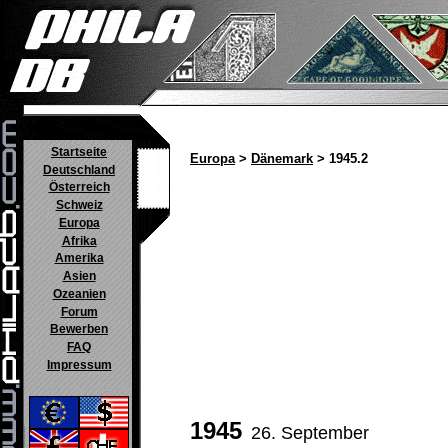
Startseite
Europa
>
Dänemark
> 1945.2
Deutschland
Österreich
Schweiz
Europa
Afrika
Amerika
Asien
Ozeanien
Forum
Bewerben
FAQ
Impressum
1945
26. September