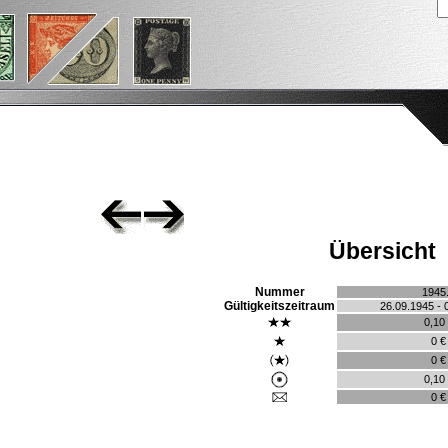
Übersicht
Nummer
1945
Gültigkeitszeitraum
26.09.1945 - 
0,10
0 €
0 €
0,10
0 €