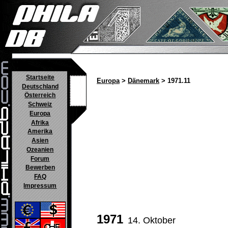
Startseite
Europa
>
Dänemark
> 1971.11
Deutschland
Österreich
Schweiz
Europa
Afrika
Amerika
Asien
Ozeanien
Forum
Bewerben
FAQ
Impressum
1971
14. Oktober