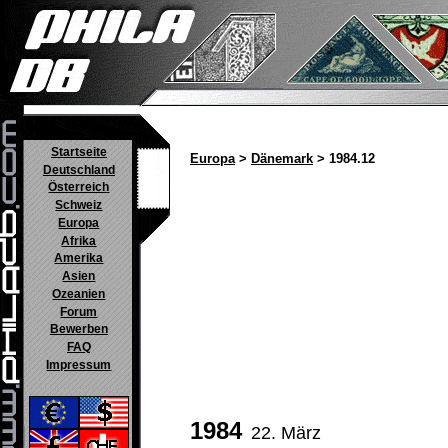
Startseite
Europa
>
Dänemark
> 1984.12
Deutschland
Österreich
Schweiz
Europa
Afrika
Amerika
Asien
Ozeanien
Forum
Bewerben
FAQ
Impressum
1984
22. März