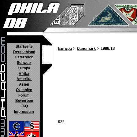
Startseite
Europa
>
Dänemark
> 1988.18
Deutschland
Österreich
Schweiz
Europa
Afrika
Amerika
Asien
Ozeanien
Forum
Bewerben
FAQ
Impressum
922