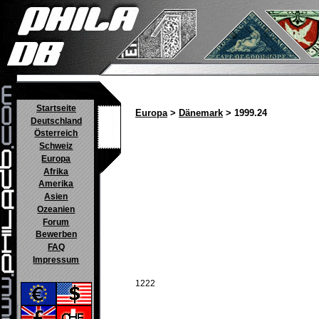
Startseite
Europa
>
Dänemark
> 1999.24
Deutschland
Österreich
Schweiz
Europa
Afrika
Amerika
Asien
Ozeanien
Forum
Bewerben
FAQ
Impressum
1222