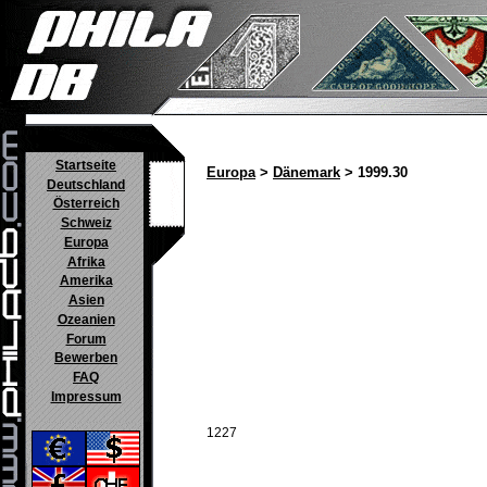
Startseite
Europa
>
Dänemark
> 1999.30
Deutschland
Österreich
Schweiz
Europa
Afrika
Amerika
Asien
Ozeanien
Forum
Bewerben
FAQ
Impressum
1227