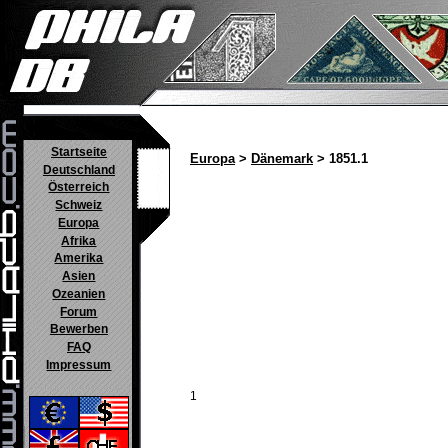
Startseite
Europa
>
Dänemark
> 1851.1
Deutschland
Österreich
Schweiz
Europa
Afrika
Amerika
Asien
Ozeanien
Forum
Bewerben
FAQ
Impressum
1