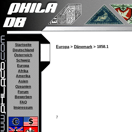
Startseite
Europa
>
Dänemark
> 1858.1
Deutschland
Österreich
Schweiz
Europa
Afrika
Amerika
Asien
Ozeanien
Forum
Bewerben
FAQ
Impressum
7