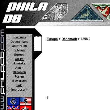
Startseite
Europa
>
Dänemark
> 1858.2
Deutschland
Österreich
Schweiz
Europa
Afrika
Amerika
Asien
Ozeanien
Forum
Bewerben
FAQ
Impressum
8