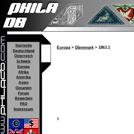
Startseite
Europa
>
Dänemark
> 1863.1
Deutschland
Österreich
Schweiz
Europa
Afrika
Amerika
Asien
Ozeanien
Forum
Bewerben
FAQ
Impressum
9