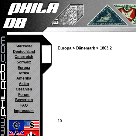
Startseite
Europa
>
Dänemark
> 1863.2
Deutschland
Österreich
Schweiz
Europa
Afrika
Amerika
Asien
Ozeanien
Forum
Bewerben
FAQ
Impressum
10