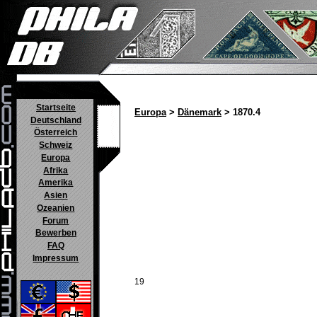
Startseite
Europa
>
Dänemark
> 1870.4
Deutschland
Österreich
Schweiz
Europa
Afrika
Amerika
Asien
Ozeanien
Forum
Bewerben
FAQ
Impressum
19