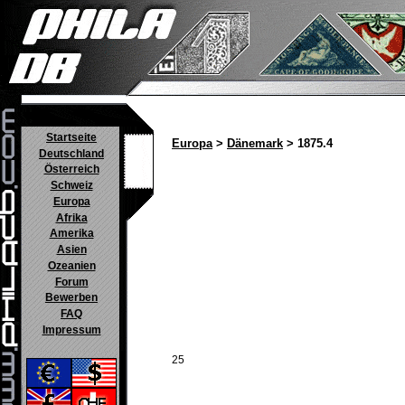
Startseite
Europa
>
Dänemark
> 1875.4
Deutschland
Österreich
Schweiz
Europa
Afrika
Amerika
Asien
Ozeanien
Forum
Bewerben
FAQ
Impressum
25