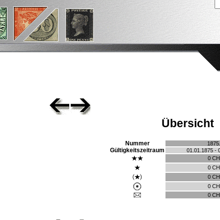
Übersicht
Nummer
1875
Gültigkeitszeitraum
01.01.1875 - 
0 C
0 C
0 C
0 C
0 C