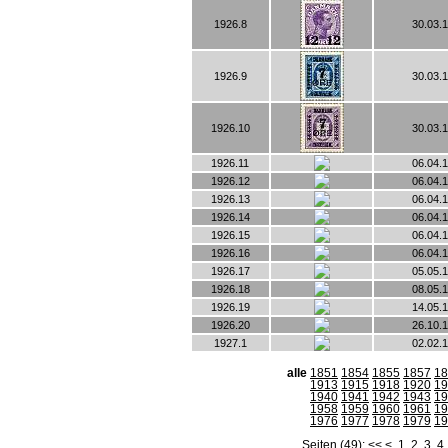
1926.8
30.03.
1926.9
30.03.
1926.10
30.03.
1926.11
06.04.
1926.12
06.04.
1926.13
06.04.
1926.14
06.04.
1926.15
06.04.
1926.16
06.04.
1926.17
05.05.
1926.18
08.05.
1926.19
14.05.
1926.20
26.10.
1927.1
02.02.
alle
1851
1854
1855
1857
18
1913
1915
1918
1920
19
1940
1941
1942
1943
19
1958
1959
1960
1961
19
1976
1977
1978
1979
19
Seiten (49):
<<
<
1
2
3
4