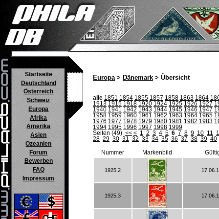
Startseite
Europa
>
Dänemark
> Übersicht
Deutschland
Österreich
alle
1851
1854
1855
1857
1858
1863
1864
18
Schweiz
1913
1915
1918
1920
1924
1925
1926
1927
1
Europa
1940
1941
1942
1943
1944
1945
1946
1947
1
1958
1959
1960
1961
1962
1963
1964
1965
1
Afrika
1976
1977
1978
1979
1980
1981
1982
1983
1
Amerika
1994
1995
1996
1997
1998
1999
Seiten (49):
<<
<
1
2
3
4
5
6
7
8
9
10
11
Asien
28
29
30
31
32
33
34
35
36
37
38
39
40
Ozeanien
Forum
Nummer
Markenbild
Gülti
Bewerben
FAQ
1925.2
17.06.
Impressum
1925.3
17.06.