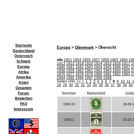
Startseite
Europa
>
Dänemark
> Übersicht
Deutschland
Österreich
alle
1851
1854
1855
1857
1858
1863
1864
18
Schweiz
1913
1915
1918
1920
1924
1925
1926
1927
1
Europa
1940
1941
1942
1943
1944
1945
1946
1947
1
1958
1959
1960
1961
1962
1963
1964
1965
1
Afrika
1976
1977
1978
1979
1980
1981
1982
1983
1
Amerika
1994
1995
1996
1997
1998
1999
Seiten (49):
<<
<
1
2
3
4
5
6
7
8
9
10
11
Asien
28
29
30
31
32
33
34
35
36
37
38
39
40
Ozeanien
Forum
Nummer
Markenbild
Gülti
Bewerben
FAQ
1930.13
26.09.
Impressum
1933.1
01.07.