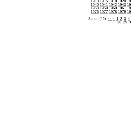
1913
1915
1918
1920
19
1940
1941
1942
1943
19
1958
1959
1960
1961
19
1976
1977
1978
1979
19
Seiten (49):
<<
<
1
2
3
4
28
29
3