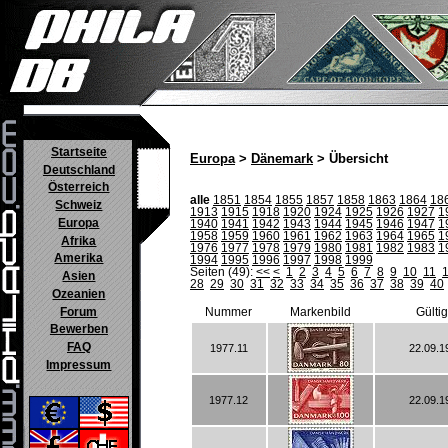
Startseite
Europa
>
Dänemark
> Übersicht
Deutschland
Österreich
alle
1851
1854
1855
1857
1858
1863
1864
18
Schweiz
1913
1915
1918
1920
1924
1925
1926
1927
1
Europa
1940
1941
1942
1943
1944
1945
1946
1947
1
1958
1959
1960
1961
1962
1963
1964
1965
1
Afrika
1976
1977
1978
1979
1980
1981
1982
1983
1
Amerika
1994
1995
1996
1997
1998
1999
Seiten (49):
<<
<
1
2
3
4
5
6
7
8
9
10
11
Asien
28
29
30
31
32
33
34
35
36
37
38
39
40
Ozeanien
Forum
Nummer
Markenbild
Gülti
Bewerben
FAQ
1977.11
22.09.1
Impressum
1977.12
22.09.1