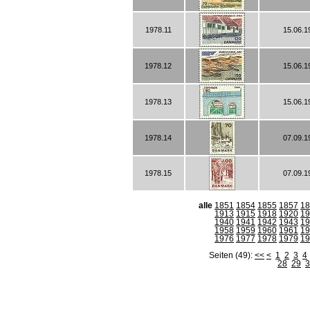
1978.11
15.06.1
1978.12
15.06.1
1978.13
15.06.1
1978.14
07.09.1
1978.15
07.09.1
alle
1851
1854
1855
1857
18
1913
1915
1918
1920
19
1940
1941
1942
1943
19
1958
1959
1960
1961
19
1976
1977
1978
1979
19
Seiten (49):
<<
<
1
2
3
4
28
29
3