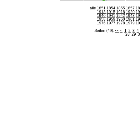
alle
1851
1854
1855
1857
18
1913
1915
1918
1920
19
1940
1941
1942
1943
19
1958
1959
1960
1961
19
1976
1977
1978
1979
19
Seiten (49):
<<
<
1
2
3
4
28
29
3