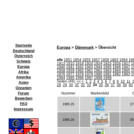
Startseite
Europa
>
Dänemark
> Übersicht
Deutschland
Österreich
alle
1851
1854
1855
1857
1858
1863
1864
18
Schweiz
1913
1915
1918
1920
1924
1925
1926
1927
1
Europa
1940
1941
1942
1943
1944
1945
1946
1947
1
1958
1959
1960
1961
1962
1963
1964
1965
1
Afrika
1976
1977
1978
1979
1980
1981
1982
1983
1
Amerika
1994
1995
1996
1997
1998
1999
Seiten (49):
<<
<
1
2
3
4
5
6
7
8
9
10
11
Asien
28
29
30
31
32
33
34
35
36
37
38
39
40
Ozeanien
Forum
Nummer
Markenbild
G
Bewerben
FAQ
1985.25
27
Impressum
1985.26
05