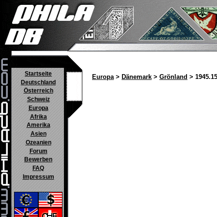
Startseite
Europa
>
Dänemark
>
Grönland
> 1945.1
Deutschland
Österreich
Schweiz
Europa
Afrika
Amerika
Asien
Ozeanien
Forum
Bewerben
FAQ
Impressum