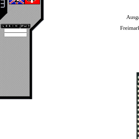
Ausga
Freimar