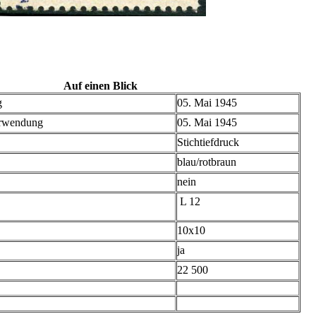
Auf einen Blick
g
05. Mai 1945
erwendung
05. Mai 1945
Stichtiefdruck
blau/rotbraun
nein
L 12
10x10
ja
22 500