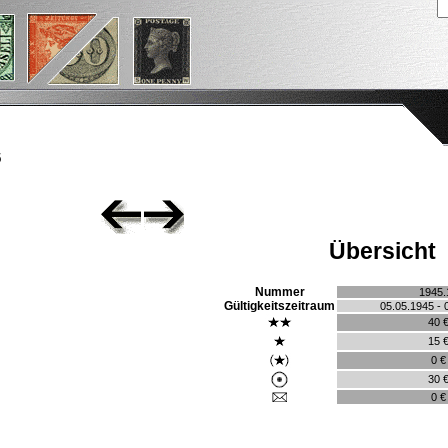
5
Übersicht
Nummer
1945.
Gültigkeitszeitraum
05.05.1945 - 
40 
15 
0 €
30 
0 €