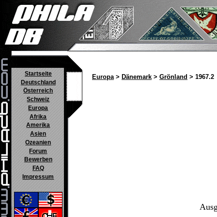
Startseite
Europa
>
Dänemark
>
Grönland
> 1967.2
Deutschland
Österreich
Schweiz
Europa
Afrika
Amerika
Asien
Ozeanien
Forum
Bewerben
FAQ
Impressum
Ausg