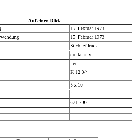
Auf einen Blick
g
15. Februar 1973
erwendung
15. Februar 1973
Stichtiefdruck
dunkeloliv
nein
K 12 3/4
5 x 10
ja
671 700