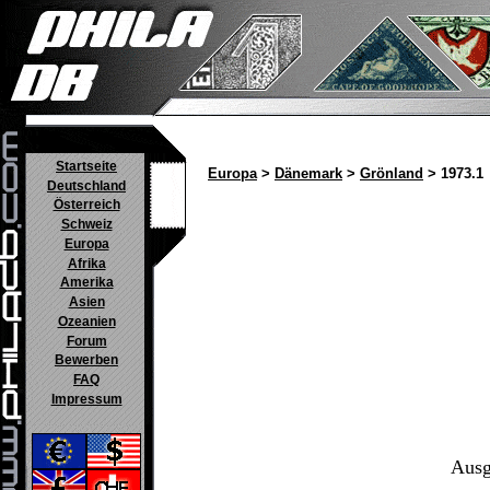
Startseite
Europa
>
Dänemark
>
Grönland
> 1973.1
Deutschland
Österreich
Schweiz
Europa
Afrika
Amerika
Asien
Ozeanien
Forum
Bewerben
FAQ
Impressum
Ausg