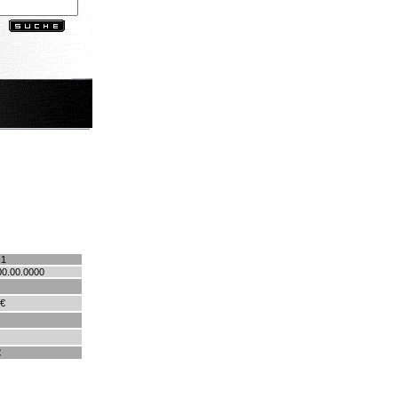
.1
00.00.0000
 €
€