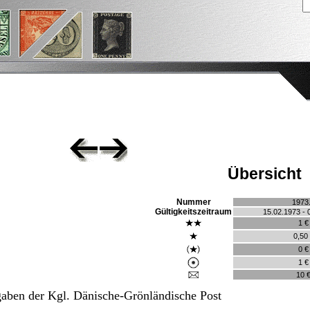
Übersicht
Nummer
1973
Gültigkeitszeitraum
15.02.1973 - 
1 €
0,50
0 €
1 €
10 
aben der Kgl. Dänische-Grönländische Post