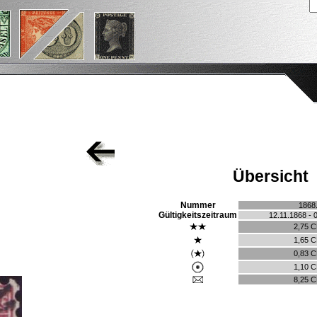
Übersicht
Nummer
1868
Gültigkeitszeitraum
12.11.1868 - 
2,75 
1,65 
0,83 
1,10 
8,25 