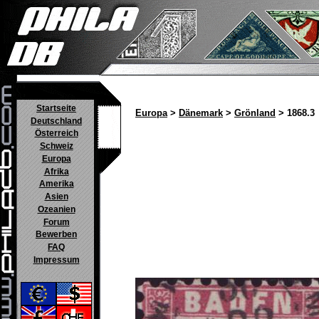
Startseite
Europa
>
Dänemark
>
Grönland
> 1868.3
Deutschland
Österreich
Schweiz
Europa
Afrika
Amerika
Asien
Ozeanien
Forum
Bewerben
FAQ
Impressum