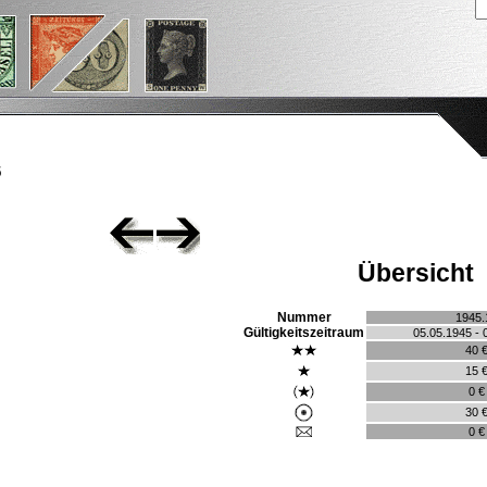
5
Übersicht
Nummer
1945.
Gültigkeitszeitraum
05.05.1945 - 
40 
15 
0 €
30 
0 €