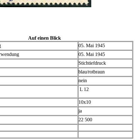
Auf einen Blick
g
05. Mai 1945
erwendung
05. Mai 1945
Stichtiefdruck
blau/rotbraun
nein
L 12
10x10
ja
22 500