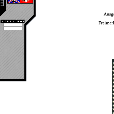
Ausga
Freimar