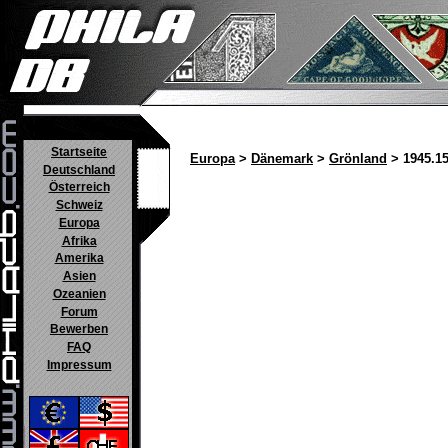
Startseite
Europa
>
Dänemark
>
Grönland
> 1945.1
Deutschland
Österreich
Schweiz
Europa
Afrika
Amerika
Asien
Ozeanien
Forum
Bewerben
FAQ
Impressum