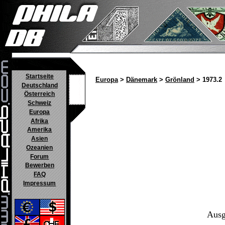
Startseite
Europa
>
Dänemark
>
Grönland
> 1973.2
Deutschland
Österreich
Schweiz
Europa
Afrika
Amerika
Asien
Ozeanien
Forum
Bewerben
FAQ
Impressum
Ausg