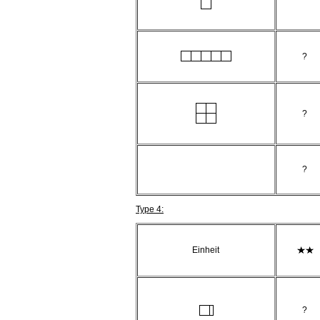
?
?
?
Type 4:
Einheit
?