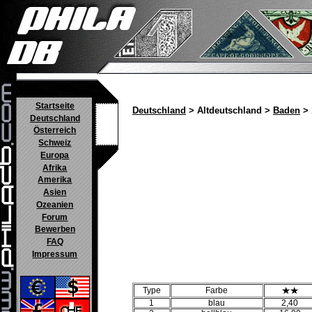
Startseite
Deutschland
> Altdeutschland >
Baden
> 
Deutschland
Österreich
Schweiz
Europa
Afrika
Amerika
Asien
Ozeanien
Forum
Bewerben
FAQ
Impressum
Type
Farbe
1
blau
2,40