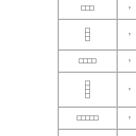
?
?
?
?
?