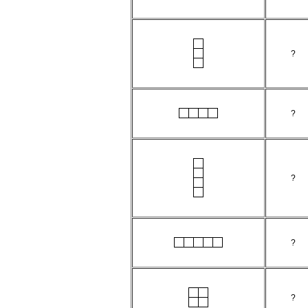
?
?
?
?
?