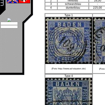
2
hellblau
16,00
3
schwarzblau
-
4
dunkelblau
225,00
Type 1
(Foto http://www.ad-staaten.de)
(Foto
Type 4