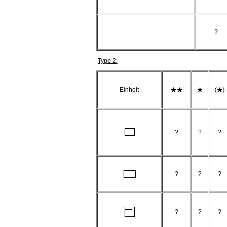
?
Type 2:
Einheit
?
?
?
?
?
?
?
?
?