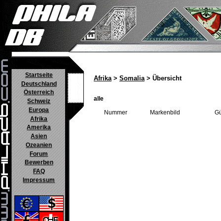
Startseite
Afrika
>
Somalia
> Übersicht
Deutschland
Österreich
alle
Schweiz
Europa
Nummer
Markenbild
Gü
Afrika
Amerika
Asien
Ozeanien
Forum
Bewerben
FAQ
Impressum