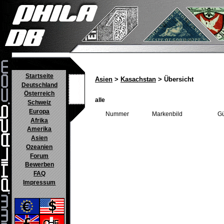
Startseite
Asien
>
Kasachstan
> Übersicht
Deutschland
Österreich
alle
Schweiz
Europa
Nummer
Markenbild
Gü
Afrika
Amerika
Asien
Ozeanien
Forum
Bewerben
FAQ
Impressum