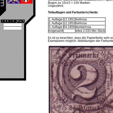
Bogen zu 10x15 = 150 Marken.
Ungezähnt.
Teilauflagen und Farbunterschiede:
1. Auflage
12.1851
hellrosa
2. Auflage
12.1853
hellrosa
3. Auflage
04.1856
dunkelrosa
insgesamt
etwa 2.033 Mio Stück
Es ist zu beachten, dass die Papierfarbe sehr e
Exemplaren möglich. Abbildungen der Farbunte