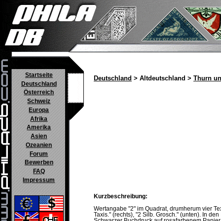
Startseite
Deutschland
> Altdeutschland >
Thurn un
Deutschland
Österreich
Schweiz
Europa
Afrika
Amerika
Asien
Ozeanien
Forum
Bewerben
FAQ
Impressum
Kurzbeschreibung:
Wertangabe "2" im Quadrat, drumherum vier Textk
Taxis." (rechts), "2 Silb. Grosch." (unten). In de
Schwarzer Buchdruck auf rosafarbenem Papier