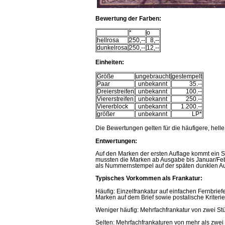
Bewertung der Farben:
*
o
hellrosa
250,--
8,--
dunkelrosa
250,--
12,--
Einheiten
:
Größe
ungebraucht
gestempelt
Paar
unbekannt
35.--
Dreierstreifen
unbekannt
100.--
Viererstreifen
unbekannt
250.--
Viererblock
unbekannt
1.200.--
größer
unbekannt
LP*
Die Bewertungen gelten für die häufigere, hell
Entwertungen:
Auf den Marken der ersten Auflage kommt ein 
mussten die Marken ab Ausgabe bis Januar/Fe
als Nummernstempel auf der späten dunklen Auf
Typisches Vorkommen als Frankatur:
Häufig: Einzelfrankatur auf einfachen Fernbrief
Marken auf dem Brief sowie postalische Kriter
Weniger häufig: Mehrfachfrankatur von zwei Stü
Selten: Mehrfachfrankaturen von mehr als zwei 