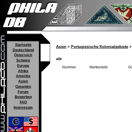
Startseite
Asien
>
Portugiesische Kolonialgebiete
>
Deutschland
Österreich
alle
Schweiz
Europa
Nummer
Markenbild
Gü
Afrika
Amerika
Asien
Ozeanien
Forum
Bewerben
FAQ
Impressum