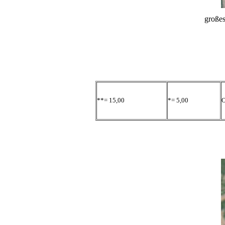
große
**= 15,00
*= 5,00
O