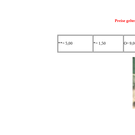
Preise gelt
**= 5,00
*= 1,50
O= 9,0