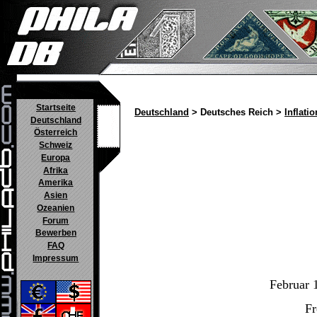
Startseite
Deutschland
> Deutsches Reich >
Inflatio
Deutschland
Österreich
Schweiz
Europa
Afrika
Amerika
Asien
Ozeanien
Forum
Bewerben
FAQ
Impressum
Februar 
Fr