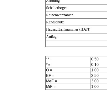
Zähnung
Schalterbogen
Reihenwertzahlen
Randschutz
Hausauftragsnummer (HAN)
Auflage
**
0,50
=
*
0,10
=
O =
1,00
EF =
2,50
MeF =
3,00
MiF =
1,00