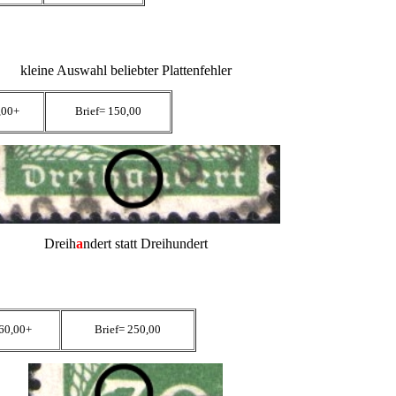
kleine Auswahl beliebter Plattenfehler
,00+
Brief= 150,00
Dreih
a
ndert statt Dreihundert
60,00+
Brief= 250,00