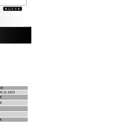
28
30.11.1923
 €
 €
 €