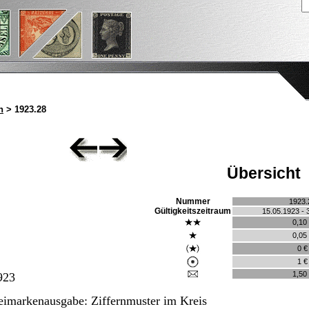
n
> 1923.28
Übersicht
Nummer
1923.
Gültigkeitszeitraum
15.05.1923 - 
0,10
0,05
0 €
1 €
1,50
923
eimarkenausgabe: Ziffernmuster im Kreis