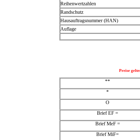
Reihenwertzahlen
Randschutz
Hausauftragsnummer (HAN)
Auflage
Preise gelt
**
*
O
Brief EF =
Brief MeF =
Brief MiF=