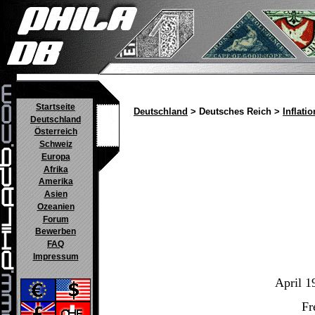
Startseite
Deutschland
> Deutsches Reich >
Inflatio
Deutschland
Österreich
Schweiz
Europa
Afrika
Amerika
Asien
Ozeanien
Forum
Bewerben
FAQ
Impressum
April 1
Fr