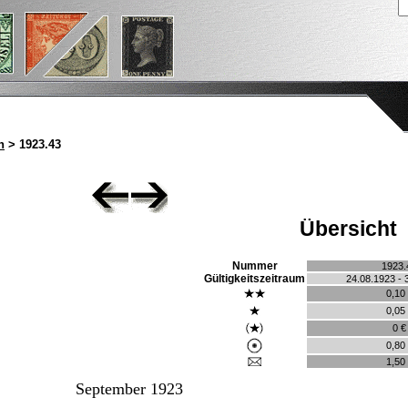
n
> 1923.43
Übersicht
Nummer
1923.
Gültigkeitszeitraum
24.08.1923 - 
0,10
0,05
0 €
0,80
1,50
September 1923