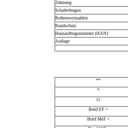
Zähnung
Schalterbogen
Reihenwertzahlen
Randschutz
Hausauftragsnummer (HAN)
Auflage
**
*
O
Brief EF =
Brief MeF =