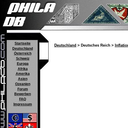
Startseite
Deutschland
> Deutsches Reich >
Inflatio
Deutschland
Österreich
Schweiz
Europa
Afrika
Amerika
Asien
Ozeanien
Forum
Bewerben
FAQ
Impressum