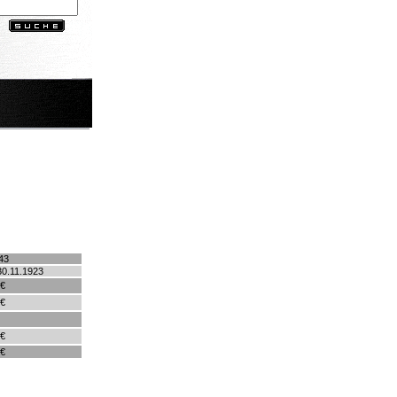
43
30.11.1923
 €
 €
 €
 €