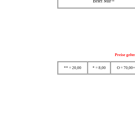
Brief MiF=
Preise gelt
** = 20,00
* = 8,00
O = 70,00+