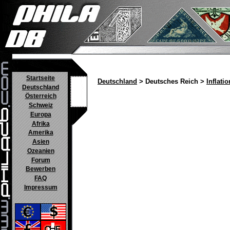
Startseite
Deutschland
> Deutsches Reich >
Inflatio
Deutschland
Österreich
Schweiz
Europa
Afrika
Amerika
Asien
Ozeanien
Forum
Bewerben
FAQ
Impressum