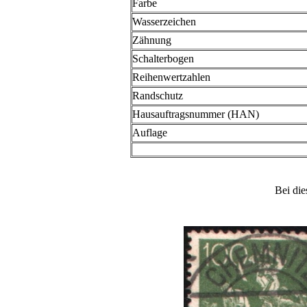
Farbe
Wasserzeichen
Zähnung
Schalterbogen
Reihenwertzahlen
Randschutz
Hausauftragsnummer (HAN)
Auflage
Bei die