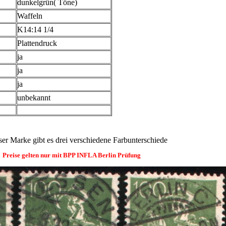
dunkelgrün( Töne)
Waffeln
K14:14 1/4
Plattendruck
ja
ja
ja
unbekannt
ser Marke gibt es drei verschiedene Farbunterschiede
Preise gelten nur mit BPP INFLA Berlin Prüfung