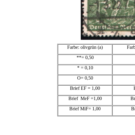
Farbe: olivgrün (a)
Farb
**= 0,50
* = 0,10
O= 0,50
Brief EF = 1,00
B
Brief MeF =1,00
Br
Brief MiF= 1,00
B