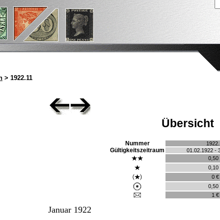
n
> 1922.11
Übersicht
Nummer
1922.
Gültigkeitszeitraum
01.02.1922 - 
0,50
0,10
0 €
0,50
1 €
Januar 1922