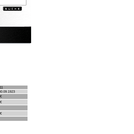
11
30.09.1923
 €
 €
 €