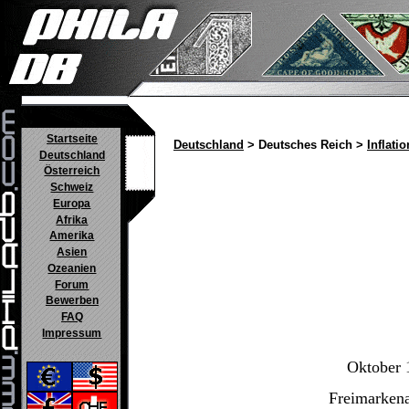
Startseite
Deutschland
> Deutsches Reich >
Inflatio
Deutschland
Österreich
Schweiz
Europa
Afrika
Amerika
Asien
Ozeanien
Forum
Bewerben
FAQ
Impressum
Oktober 
Freimarkena