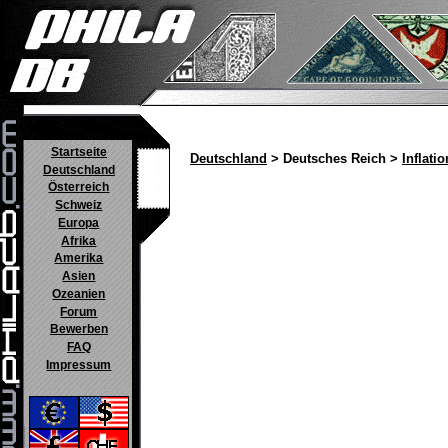
Startseite
Deutschland
> Deutsches Reich >
Inflatio
Deutschland
Österreich
Schweiz
Europa
Afrika
Amerika
Asien
Ozeanien
Forum
Bewerben
FAQ
Impressum