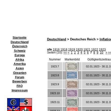
Startseite
Deutschland
> Deutsches Reich >
Inflatio
Deutschland
Österreich
alle
1916
1918
1919
1920
1921
1922
1923
Schweiz
Seiten (10):
<<
<
1
2
3
4
5
6
7
8
9
10
>
>
Europa
Nummer
Markenbild
Gültigkeitszeitra
Afrika
Amerika
1923.7
02.01.1923 - 30.11.
Asien
Ozeanien
1923.8
02.01.1923 - 30.11.
Forum
Bewerben
1923.9
02.01.1923 - 30.11.
FAQ
Impressum
1923.10
02.01.1923 - 30.11.
1923.11
02.01.1923 - 30.11.